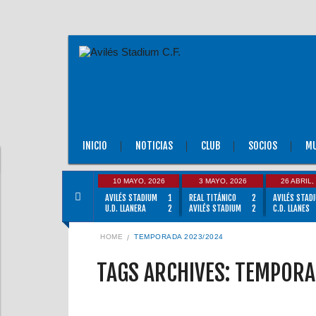
INICIO
NOTICIAS
CLUB
SOCIOS
MU
10 MAYO, 2026
3 MAYO, 2026
26 ABRIL,
AVILÉS STADIUM
1
REAL TITÁNICO
2
AVILÉS STAD
U.D. LLANERA
2
AVILÉS STADIUM
2
C.D. LLANES
HOME
TEMPORADA 2023/2024
TAGS ARCHIVES: TEMPORA