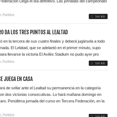
ederación Llega el día definitivo. Las jornadas del campeonato
o
,
Partidos
Leer más
O DA LOS TRES PUNTOS AL LEALTAD
ó en la tercera de sus cuatro finales y deberá jugársela a todo
ornada. El Lelatad, que se adelantó en el primer minuto, supo
ara llevarse la victoria El Avilés Stadium no pudo ayer pro
o
,
Partidos
Leer más
SE JUEGA EN CASA
tará de sellar ante el Lealtad su permanencia en la categoría
con dos victorias consecutivas. Lo hará mañana domingo en
aro. Penúltima jornada del curso en Tercera Federación, en la
o
,
Partidos
Leer más