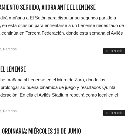
MIENTO SEGUIDO, AHORA ANTE EL LENENSE
dirá mañana a El Sotón para disputar su segundo partido a
, en esta ocasión para enfrentarse a un Lenense necesitado de
 continúa en Tercera Federación, donde esta semana el Avilés
o
,
Partidos
Leer más
 EL LENENSE
cibe mañana al Lenense en el Muro de Zaro, donde los
e prolongar su buena dinámica de juego y resultados Quinta
deración. En ella el Avilés Stadium repetirá como local en el
o
,
Partidos
Leer más
 ORDINARIA: MIÉRCOLES 19 DE JUNIO