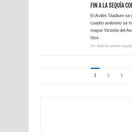
FIN A LA SEQUÍA C
El Avilés Stadium se 
cuadro avilesino se m
mayor Victoria del Av
hizo
En
Noticias primer equip
1
2
3