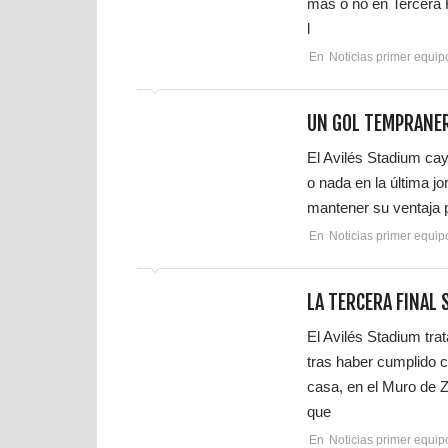
más o no en Tercera F
l
En
Noticias primer equip
UN GOL TEMPRANER
El Avilés Stadium cay
o nada en la última j
mantener su ventaja p
En
Noticias primer equip
LA TERCERA FINAL 
El Avilés Stadium tra
tras haber cumplido 
casa, en el Muro de Z
que
En
Noticias primer equip