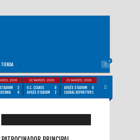
0
TIENDA
ARZO, 2026
22 MARZO, 2026
15 MARZO, 2026
 STADIUM
2
U.C. CEARES
0
AVILÉS STADIUM
0
OSCONIA
0
AVILÉS STADIUM
2
CAUDAL DEPORTIVO
1
PATROCINADOR PRINCIPAL