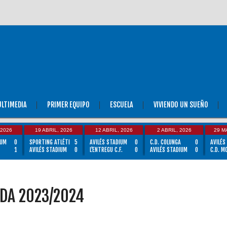
LTIMEDIA
PRIMER EQUIPO
ESCUELA
VIVIENDO UN SUEÑO
 2026
19 ABRIL, 2026
12 ABRIL, 2026
2 ABRIL, 2026
29 M
IUM
0
SPORTING ATLÉTI
5
AVILÉS STADIUM
0
C.D. COLUNGA
0
AVILÉS
1
AVILÉS STADIUM
0
L'ENTREGU C.F.
0
AVILÉS STADIUM
0
C.D. M
DA 2023/2024