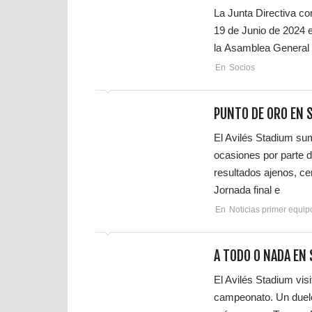
La Junta Directiva co
19 de Junio de 2024 e
la Asamblea General 
En
Socios
PUNTO DE ORO EN 
El Avilés Stadium su
ocasiones por parte d
resultados ajenos, ce
Jornada final e
En
Noticias primer equip
A TODO O NADA EN 
El Avilés Stadium vis
campeonato. Un duelo