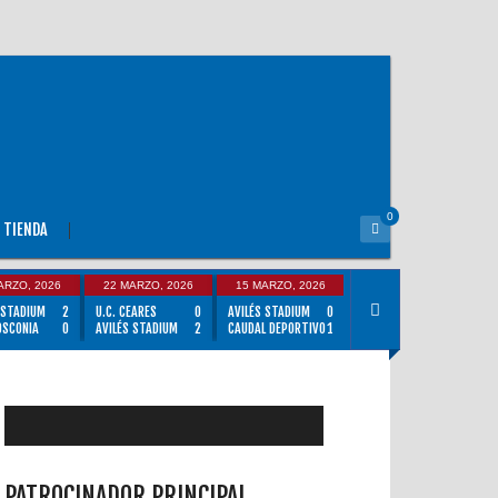
0
TIENDA
ARZO, 2026
22 MARZO, 2026
15 MARZO, 2026
 STADIUM
2
U.C. CEARES
0
AVILÉS STADIUM
0
OSCONIA
0
AVILÉS STADIUM
2
CAUDAL DEPORTIVO
1
PATROCINADOR PRINCIPAL