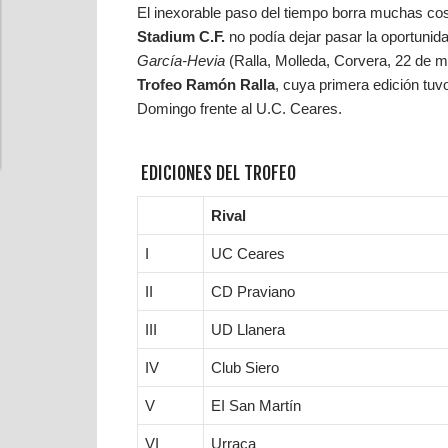
El inexorable paso del tiempo borra muchas cos
Stadium C.F.
no podía dejar pasar la oportunida
García-Hevia
(Ralla, Molleda, Corvera, 22 de ma
Trofeo Ramón Ralla
, cuya primera edición tuv
Domingo frente al U.C. Ceares.
EDICIONES DEL TROFEO
Rival
I
UC Ceares
II
CD Praviano
III
UD Llanera
IV
Club Siero
V
EI San Martín
VI
Urraca