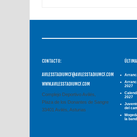
CONTACTO:
ÚLTIMA
AVILESSTADIUMCF@AVILESSTADIUMCF.COM
Arranc
Arranc
WWW.AVILESSTADIUMCF.COM
2027
Calend
Complejo Deportivo Avilés,
2027
Plaza de los Donantes de Sangre
Juventu
del ca
33401 Avilés, Asturias
Mogeda
la ban