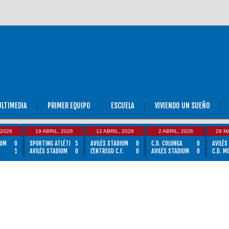
LTIMEDIA
PRIMER EQUIPO
ESCUELA
VIVIENDO UN SUEÑO
 2026
19 ABRIL, 2026
12 ABRIL, 2026
2 ABRIL, 2026
29 M
IUM
0
SPORTING ATLÉTI
5
AVILÉS STADIUM
0
C.D. COLUNGA
0
AVILÉS
1
AVILÉS STADIUM
0
L'ENTREGU C.F.
0
AVILÉS STADIUM
0
C.D. M