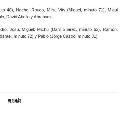
uto 48), Nacho, Rouco, Miru, Vity (Miguel, minuto 71), Migui
ablo, David Abello y Abraham.
andro, Josu, Miguel; Michu (Dani Suárez, minuto 62), Ramón,
srael, minuto 72) y Pablo (Jorge Castro, minuto 81).
VER MÁS