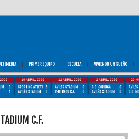
LTIMEDIA
PRIMER EQUIPO
ESCUELA
VIVIENDO UN SUEÑO
 2026
19 ABRIL, 2026
12 ABRIL, 2026
2 ABRIL, 2026
29 M
IUM
0
SPORTING ATLÉTI
5
AVILÉS STADIUM
0
C.D. COLUNGA
0
AVILÉS
1
AVILÉS STADIUM
0
L'ENTREGU C.F.
0
AVILÉS STADIUM
0
C.D. M
STADIUM C.F.