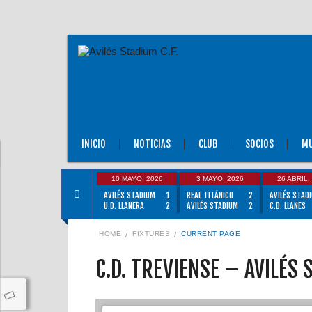
INICIO
NOTICIAS
CLUB
SOCIOS
MU
10 MAYO, 2026
3 MAYO, 2026
26 ABRIL,
AVILÉS STADIUM
1
REAL TITÁNICO
2
AVILÉS STAD
U.D. LLANERA
2
AVILÉS STADIUM
2
C.D. LLANES
HOME
FIXTURES
CURRENT PAGE
C.D. TREVIENSE – AVILÉS 