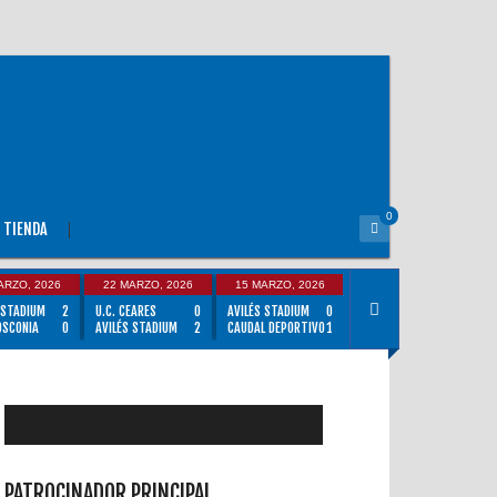
0
TIENDA
ARZO, 2026
22 MARZO, 2026
15 MARZO, 2026
 STADIUM
2
U.C. CEARES
0
AVILÉS STADIUM
0
OSCONIA
0
AVILÉS STADIUM
2
CAUDAL DEPORTIVO
1
PATROCINADOR PRINCIPAL