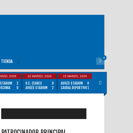
0
TIENDA
ARZO, 2026
22 MARZO, 2026
15 MARZO, 2026
 STADIUM
2
U.C. CEARES
0
AVILÉS STADIUM
0
OSCONIA
0
AVILÉS STADIUM
2
CAUDAL DEPORTIVO
1
PATROCINADOR PRINCIPAL