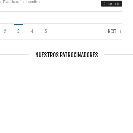
o
,
Planificación deportiva
Leer más
2
3
4
5
NEXT
NUESTROS PATROCINADORES