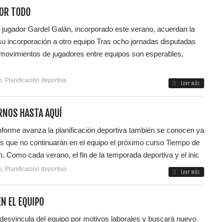
POR TODO
l jugador Gardel Galán, incorporado este verano, acuerdan la
u incorporación a otro equipo Tras ocho jornadas disputadas
movimientos de jugadores entre equipos son esperables,
o
,
Planificación deportiva
Leer más
RNOS HASTA AQUÍ
nforme avanza la planificación deportiva también se conocen ya
es que no continuarán en el equipo el próximo curso Tiempo de
n. Como cada verano, el fin de la temporada deportiva y el inic
o
,
Planificación deportiva
Leer más
N EL EQUIPO
 desvincula del equipo por motivos laborales y buscará nuevo