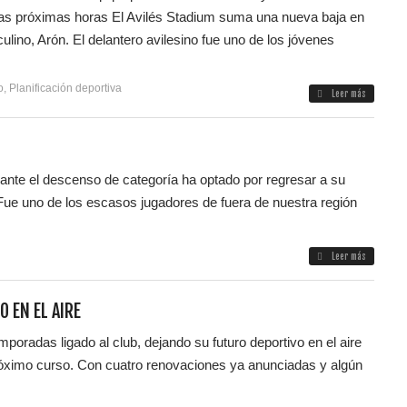
 las próximas horas El Avilés Stadium suma una nueva baja en
ulino, Arón. El delantero avilesino fue uno de los jóvenes
o
,
Planificación deportiva
Leer más
 ante el descenso de categoría ha optado por regresar a su
l Fue uno de los escasos jugadores de fuera de nuestra región
Leer más
O EN EL AIRE
emporadas ligado al club, dejando su futuro deportivo en el aire
próximo curso. Con cuatro renovaciones ya anunciadas y algún