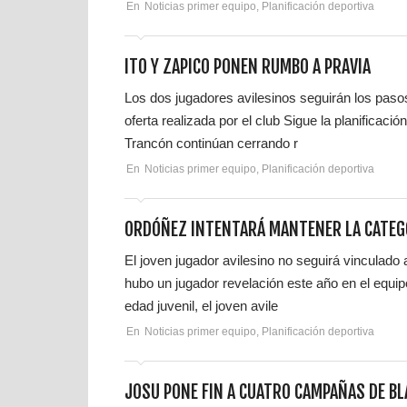
En
Noticias primer equipo
,
Planificación deportiva
ITO Y ZAPICO PONEN RUMBO A PRAVIA
Los dos jugadores avilesinos seguirán los pasos
oferta realizada por el club Sigue la planificaci
Trancón continúan cerrando r
En
Noticias primer equipo
,
Planificación deportiva
ORDÓÑEZ INTENTARÁ MANTENER LA CATEG
El joven jugador avilesino no seguirá vinculado 
hubo un jugador revelación este año en el equi
edad juvenil, el joven avile
En
Noticias primer equipo
,
Planificación deportiva
JOSU PONE FIN A CUATRO CAMPAÑAS DE B