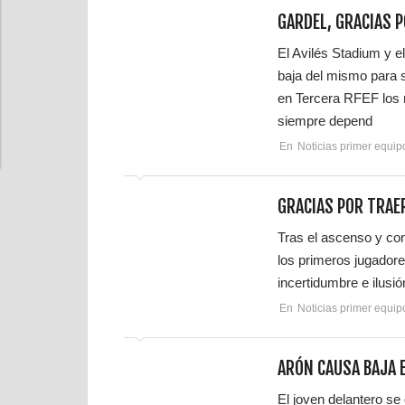
GARDEL, GRACIAS 
El Avilés Stadium y e
baja del mismo para s
en Tercera RFEF los 
siempre depend
En
Noticias primer equip
GRACIAS POR TRAE
Tras el ascenso y co
los primeros jugador
incertidumbre e ilusió
En
Noticias primer equip
ARÓN CAUSA BAJA E
El joven delantero se