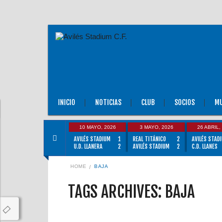
INICIO
NOTICIAS
CLUB
SOCIOS
MU
10 MAYO, 2026
3 MAYO, 2026
26 ABRIL,
AVILÉS STADIUM
1
REAL TITÁNICO
2
AVILÉS STAD
U.D. LLANERA
2
AVILÉS STADIUM
2
C.D. LLANES
HOME
BAJA
TAGS ARCHIVES: BAJA