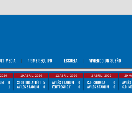
LTIMEDIA
PRIMER EQUIPO
ESCUELA
VIVIENDO UN SUEÑO
 2026
19 ABRIL, 2026
12 ABRIL, 2026
2 ABRIL, 2026
29 M
IUM
0
SPORTING ATLÉTI
5
AVILÉS STADIUM
0
C.D. COLUNGA
0
AVILÉS
1
AVILÉS STADIUM
0
L'ENTREGU C.F.
0
AVILÉS STADIUM
0
C.D. M