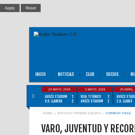
INICIO
NOTICIAS
CLUB
SOCIOS
MU
10 MAYO, 2026
3 MAYO, 2026
26 ABRIL,
AVILÉS STADIUM
1
REAL TITÁNICO
2
AVILÉS STAD
U.D. LLANERA
2
AVILÉS STADIUM
2
C.D. LLANES
HOME
NOTICIAS PRIMER EQUIPO
CURRENT PAGE
VARO, JUVENTUD Y RECOR