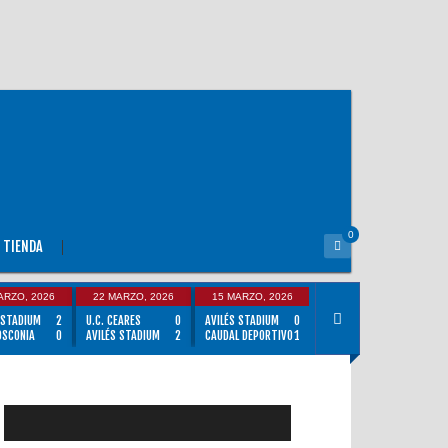
0
TIENDA
ARZO, 2026
22 MARZO, 2026
15 MARZO, 2026
 STADIUM
2
U.C. CEARES
0
AVILÉS STADIUM
0
OSCONIA
0
AVILÉS STADIUM
2
CAUDAL DEPORTIVO
1