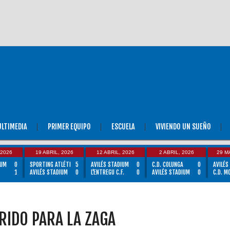
LTIMEDIA
PRIMER EQUIPO
ESCUELA
VIVIENDO UN SUEÑO
 2026
19 ABRIL, 2026
12 ABRIL, 2026
2 ABRIL, 2026
29 M
IUM
0
SPORTING ATLÉTI
5
AVILÉS STADIUM
0
C.D. COLUNGA
0
AVILÉS
1
AVILÉS STADIUM
0
L'ENTREGU C.F.
0
AVILÉS STADIUM
0
C.D. M
RIDO PARA LA ZAGA