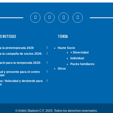
S NOTICIAS
TIENDA
a la pretemporada 2026
Hazte Socio
+ Diversidad
a la campaña de socios 2026-
Individual
ario para la temporada 2026-
Packs familiares
Otros
d y presente para el centro
mpo
s: Velocidad y desborde para
da
© Avilés Stadium C.F. 2025. Todos los derechos reservados.