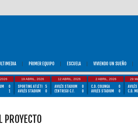
LTIMEDIA
PRIMER EQUIPO
ESCUELA
VIVIENDO UN SUEÑO
 2026
19 ABRIL, 2026
12 ABRIL, 2026
2 ABRIL, 2026
29 M
IUM
0
SPORTING ATLÉTI
5
AVILÉS STADIUM
0
C.D. COLUNGA
0
AVILÉS
1
AVILÉS STADIUM
0
L'ENTREGU C.F.
0
AVILÉS STADIUM
0
C.D. M
L PROYECTO