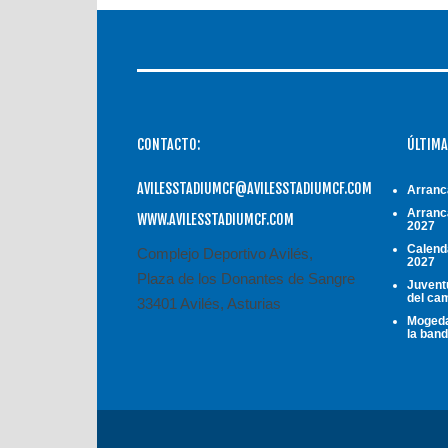
CONTACTO:
ÚLTIMA
AVILESSTADIUMCF@AVILESSTADIUMCF.COM
Arranc
Arranc
WWW.AVILESSTADIUMCF.COM
2027
Calend
Complejo Deportivo Avilés,
2027
Plaza de los Donantes de Sangre
Juventu
del ca
33401 Avilés, Asturias
Mogeda
la ban