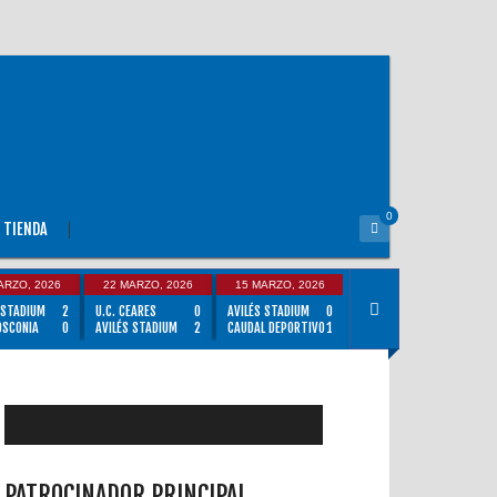
0
TIENDA
ARZO, 2026
22 MARZO, 2026
15 MARZO, 2026
 STADIUM
2
U.C. CEARES
0
AVILÉS STADIUM
0
OSCONIA
0
AVILÉS STADIUM
2
CAUDAL DEPORTIVO
1
PATROCINADOR PRINCIPAL