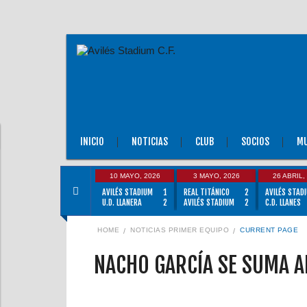
INICIO
NOTICIAS
CLUB
SOCIOS
MU
10 MAYO, 2026
3 MAYO, 2026
26 ABRIL,
AVILÉS STADIUM
1
REAL TITÁNICO
2
AVILÉS STAD
U.D. LLANERA
2
AVILÉS STADIUM
2
C.D. LLANES
HOME
NOTICIAS PRIMER EQUIPO
CURRENT PAGE
NACHO GARCÍA SE SUMA A