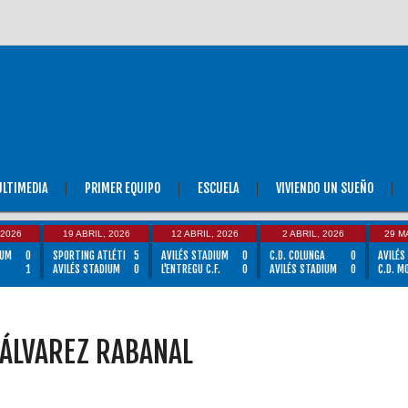
LTIMEDIA
PRIMER EQUIPO
ESCUELA
VIVIENDO UN SUEÑO
 2026
19 ABRIL, 2026
12 ABRIL, 2026
2 ABRIL, 2026
29 M
IUM
0
SPORTING ATLÉTI
5
AVILÉS STADIUM
0
C.D. COLUNGA
0
AVILÉS
1
AVILÉS STADIUM
0
L'ENTREGU C.F.
0
AVILÉS STADIUM
0
C.D. M
 ÁLVAREZ RABANAL