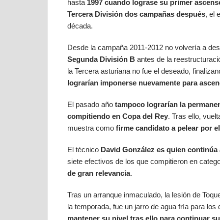
hasta
1997 cuando lograse su primer ascenso
Tercera División dos campañas después
, el
década.
Desde la campaña 2011-2012 no volvería a des
Segunda División B
antes de la reestructurac
la Tercera asturiana no fue el deseado, finaliza
lograrían imponerse nuevamente para ascen
El pasado año
tampoco lograrían la permanen
compitiendo en Copa del Rey
. Tras ello, vue
muestra como
firme candidato a pelear por e
El técnico
David González es quien continúa a
siete efectivos de los que compitieron en categ
de gran relevancia
.
Tras un arranque inmaculado, la lesión de Toque
la temporada, fue un jarro de agua fría para los
mantener su nivel tras ello para continuar 