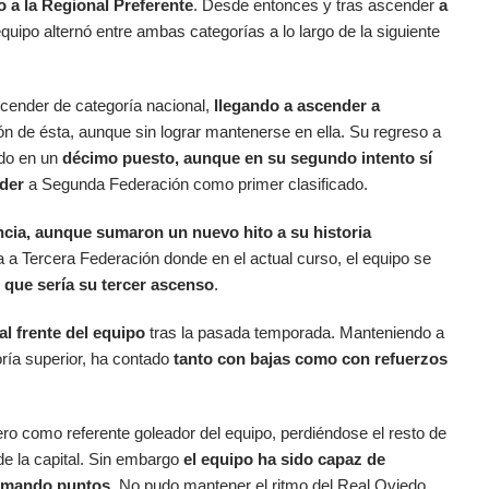
 a la Regional Preferente
. Desde entonces y tras ascender
a
 equipo alternó entre ambas categorías a lo largo de la siguiente
cender de categoría nacional,
llegando a ascender a
ión de ésta, aunque sin lograr mantenerse en ella. Su regreso a
ndo en un
décimo puesto, aunque en su segundo intento sí
der
a Segunda Federación como primer clasificado.
cia, aunque sumaron un nuevo hito a su historia
lta a Tercera Federación donde en el actual curso, el equipo se
l que sería su tercer ascenso
.
l frente del equipo
tras la pasada temporada. Manteniendo a
oría superior, ha contado
tanto con bajas como con refuerzos
ro como referente goleador del equipo, perdiéndose el resto de
 de la capital. Sin embargo
el equipo ha sido capaz de
sumando puntos
. No pudo mantener el ritmo del Real Oviedo