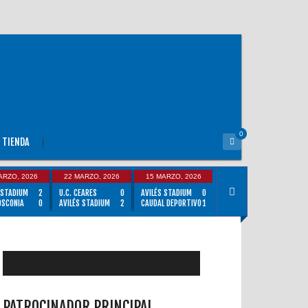
0
TIENDA
ARZO, 2026
22 MARZO, 2026
15 MARZO, 2026
 STADIUM
2
U.C. CEARES
0
AVILÉS STADIUM
0
OSCONIA
0
AVILÉS STADIUM
2
CAUDAL DEPORTIVO
1
PATROCINADOR PRINCIPAL