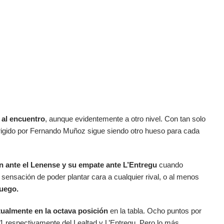
 al encuentro
, aunque evidentemente a otro nivel. Con tan solo
dirigido por Fernando Muñoz sigue siendo otro hueso para cada
ón ante el Lenense y su empate ante L’Entregu
cuando
 sensación de poder plantar cara a cualquier rival, o al menos
juego.
tualmente en la octava posición
en la tabla. Ocho puntos por
y 1 respectivamente del Lealtad y L’Entregu. Pero lo más