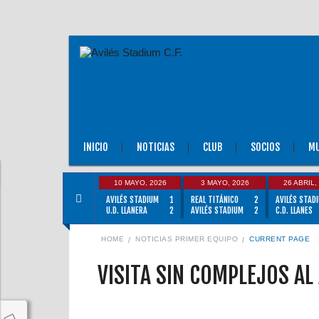
INICIO
NOTICIAS
CLUB
SOCIOS
MU
10 MAYO, 2026
3 MAYO, 2026
26 ABRIL,
AVILÉS STADIUM
1
REAL TITÁNICO
2
AVILÉS STAD
U.D. LLANERA
2
AVILÉS STADIUM
2
C.D. LLANES
HOME
NOTICIAS PRIMER EQUIPO
CURRENT PAGE
VISITA SIN COMPLEJOS AL