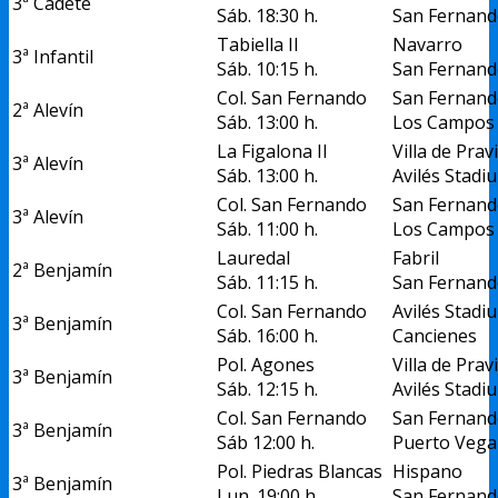
3ª Cadete
Sáb. 18:30 h.
San Fernan
Tabiella II
Navarro
3ª Infantil
Sáb. 10:15 h.
San Fernan
Col. San Fernando
San Fernan
2ª Alevín
Sáb. 13:00 h.
Los Campos
La Figalona II
Villa de Prav
3ª Alevín
Sáb. 13:00 h.
Avilés Stadi
Col. San Fernando
San Fernand
3ª Alevín
Sáb. 11:00 h.
Los Campos
Lauredal
Fabril
2ª Benjamín
Sáb. 11:15 h.
San Fernand
Col. San Fernando
Avilés Stadi
3ª Benjamín
Sáb. 16:00 h.
Cancienes
Pol. Agones
Villa de Prav
3ª Benjamín
Sáb. 12:15 h.
Avilés Stadi
Col. San Fernando
San Fernand
3ª Benjamín
Sáb 12:00 h.
Puerto Vega
Pol. Piedras Blancas
Hispano
3ª Benjamín
Lun. 19:00 h.
San Fernand