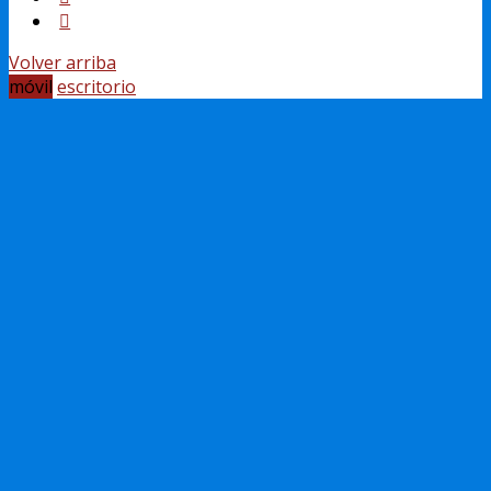
Volver arriba
móvil
escritorio