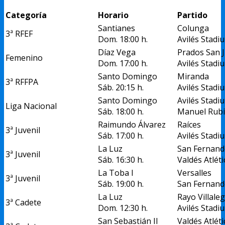
Categoría
Horario
Partido
Santianes
Colunga
3ª RFEF
Dom. 18:00 h.
Avilés Stadi
Díaz Vega
Prados San J
Femenino
Dom. 17:00 h.
Avilés Stadi
Santo Domingo
Miranda
3ª RFFPA
Sáb. 20:15 h.
Avilés Stadi
Santo Domingo
Avilés Stadi
Liga Nacional
Sáb. 18:00 h.
Manuel Rub
Raimundo Álvarez
Raíces
3ª Juvenil
Sáb. 17:00 h.
Avilés Stadi
La Luz
San Fernan
3ª Juvenil
Sáb. 16:30 h.
Valdés Atléti
La Toba I
Versalles
3ª Juvenil
Sáb. 19:00 h.
San Fernand
La Luz
Rayo Villale
3ª Cadete
Dom. 12:30 h.
Avilés Stadi
San Sebastián II
Valdés Atléti