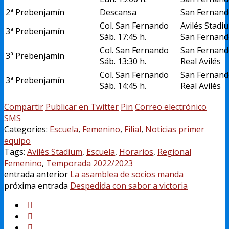
2ª Prebenjamín
Descansa
San Fernand
Col. San Fernando
Avilés Stadi
3ª Prebenjamín
Sáb. 17:45 h.
San Fernand
Col. San Fernando
San Fernand
3ª Prebenjamín
Sáb. 13:30 h.
Real Avilés
Col. San Fernando
San Fernand
3ª Prebenjamín
Sáb. 14:45 h.
Real Avilés
Compartir
Publicar en Twitter
Pin
Correo electrónico
SMS
Categories:
Escuela
,
Femenino
,
Filial
,
Noticias primer
equipo
Tags:
Avilés Stadium
,
Escuela
,
Horarios
,
Regional
Femenino
,
Temporada 2022/2023
entrada anterior
La asamblea de socios manda
próxima entrada
Despedida con sabor a victoria