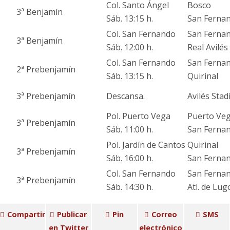
Col. Santo Ángel
Bosco
3ª Benjamín
Sáb. 13:15 h.
San Ferna
Col. San Fernando
San Ferna
3ª Benjamín
Sáb. 12:00 h.
Real Avilés
Col. San Fernando
San Ferna
2ª Prebenjamín
Sáb. 13:15 h.
Quirinal
3ª Prebenjamín
Descansa.
Avilés Sta
Pol. Puerto Vega
Puerto Ve
3ª Prebenjamín
Sáb. 11:00 h.
San Ferna
Pol. Jardín de Cantos
Quirinal
3ª Prebenjamín
Sáb. 16:00 h.
San Ferna
Col. San Fernando
San Ferna
3ª Prebenjamín
Sáb. 14:30 h.
Atl. de Lu
Compartir
Publicar
Pin
Correo
SMS
en Twitter
electrónico