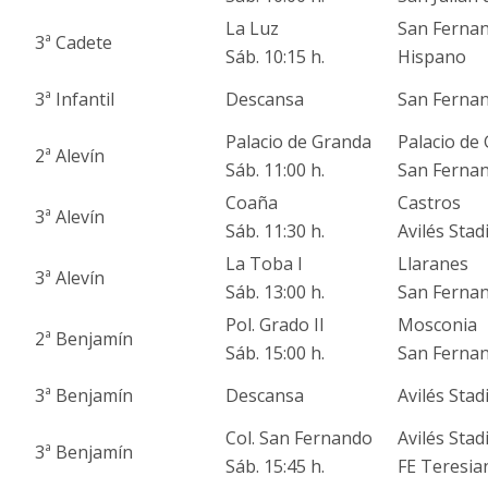
La Luz
San Ferna
3ª Cadete
Sáb. 10:15 h.
Hispano
3ª Infantil
Descansa
San Ferna
Palacio de Granda
Palacio de
2ª Alevín
Sáb. 11:00 h.
San Ferna
Coaña
Castros
3ª Alevín
Sáb. 11:30 h.
Avilés Sta
La Toba I
Llaranes
3ª Alevín
Sáb. 13:00 h.
San Ferna
Pol. Grado II
Mosconia
2ª Benjamín
Sáb. 15:00 h.
San Ferna
3ª Benjamín
Descansa
Avilés Sta
Col. San Fernando
Avilés Sta
3ª Benjamín
Sáb. 15:45 h.
FE Teresia