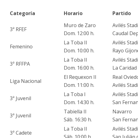
Categoría
Horario
Partido
Muro de Zaro
Avilés Sta
3ª RFEF
Dom. 12:00 h.
Caudal Dep
La Toba II
Avilés Sta
Femenino
Dom. 10:00 h.
Rayo Gijon
La Toba II
Avilés Sta
3ª RFFPA
Dom. 16:00 h.
La Caridad
El Requexon II
Real Ovied
Liga Nacional
Dom. 11:00 h.
Avilés Sta
La Toba I
Avilés Sta
3ª Juvenil
Dom. 14:30 h.
San Ferna
Tabiella II
Navarro
3ª Juvenil
Sáb. 16:30 h.
San Ferna
La Toba II
Avilés Sta
3ª Cadete
Sáb. 10:00 h.
San Julián