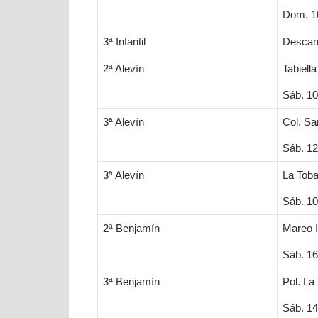
Dom. 10
3ª Infantil
Desca
2ª Alevín
Tabiella 
Sáb. 10
3ª Alevín
Col. S
Sáb. 12
3ª Alevín
La Toba
Sáb. 10
2ª Benjamín
Mareo I
Sáb. 16
3ª Benjamín
Pol. La
Sáb. 14