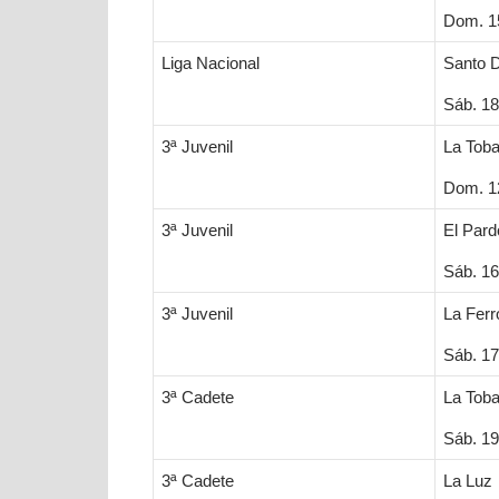
Dom. 15
Liga Nacional
Santo 
Sáb. 18
3ª Juvenil
La Toba
Dom. 12
3ª Juvenil
El Pard
Sáb. 16
3ª Juvenil
La Ferr
Sáb. 17
3ª Cadete
La Toba
Sáb. 19
3ª Cadete
La Luz