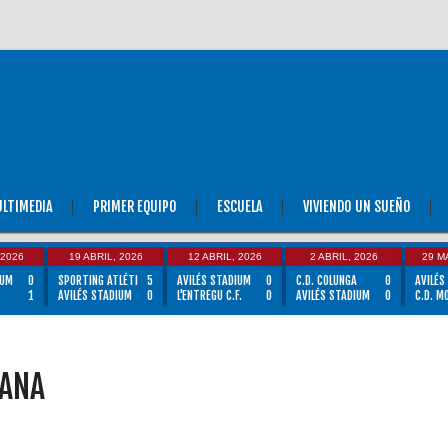
LTIMEDIA
PRIMER EQUIPO
ESCUELA
VIVIENDO UN SUEÑO
 2026
19 ABRIL, 2026
12 ABRIL, 2026
2 ABRIL, 2026
29 M
IUM
0
SPORTING ATLÉTI
5
AVILÉS STADIUM
0
C.D. COLUNGA
0
AVILÉS
1
AVILÉS STADIUM
0
L'ENTREGU C.F.
0
AVILÉS STADIUM
0
C.D. M
MANA