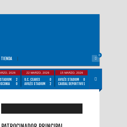
0
TIENDA
ARZO, 2026
22 MARZO, 2026
15 MARZO, 2026
 STADIUM
2
U.C. CEARES
0
AVILÉS STADIUM
0
OSCONIA
0
AVILÉS STADIUM
2
CAUDAL DEPORTIVO
1
PATROCINADOR PRINCIPAL