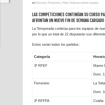
en
Escuela
,
Femenino
,
Filial
,
Noticias primer equipo
LAS COMPETICIONES CONTINÚAN SU CURSO PAR
AFRONTAN UN NUEVO FIN DE SEMANA CARGADO
La Temporada continúa para los equipos de nues
por lo que un total de 22 disputarán sus difere
Estos serán todos los partidos:
Categoría
Horari
3ª RFEF
Mareo I
Dom. 12
Femenino
La Toba
Dom. 10
3ª RFFPA
Coaña