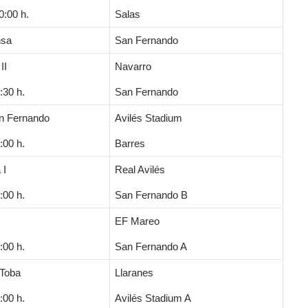
:00 h.
Salas
nsa
San Fernando
II
Navarro
:30 h.
San Fernando
an Fernando
Avilés Stadium
:00 h.
Barres
 I
Real Avilés
:00 h.
San Fernando B
EF Mareo
:00 h.
San Fernando A
 Toba
Llaranes
:00 h.
Avilés Stadium A