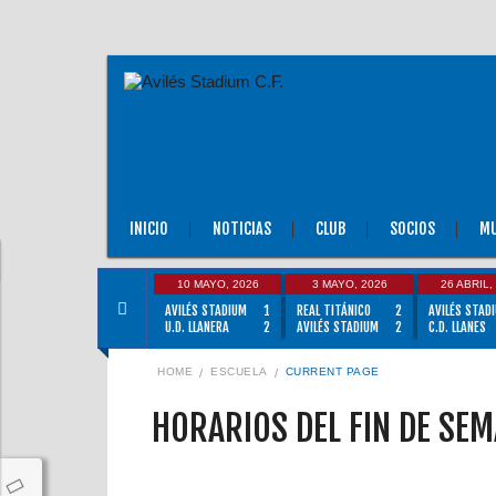
INICIO
NOTICIAS
CLUB
SOCIOS
MU
10 MAYO, 2026
3 MAYO, 2026
26 ABRIL,
AVILÉS STADIUM
1
REAL TITÁNICO
2
AVILÉS STAD
U.D. LLANERA
2
AVILÉS STADIUM
2
C.D. LLANES
HOME
ESCUELA
CURRENT PAGE
HORARIOS DEL FIN DE SE