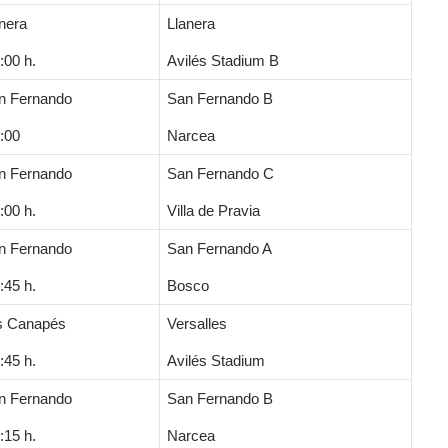
anera
Llanera
:00 h.
Avilés Stadium B
an Fernando
San Fernando B
:00
Narcea
an Fernando
San Fernando C
:00 h.
Villa de Pravia
an Fernando
San Fernando A
:45 h.
Bosco
os Canapés
Versalles
:45 h.
Avilés Stadium
an Fernando
San Fernando B
:15 h.
Narcea