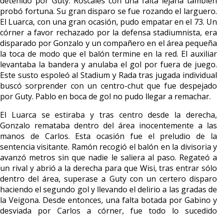
detenido por Guty. Roscales con una falta lejana también
probó fortuna. Su gran disparo se fue rozando el larguero.
El Luarca, con una gran ocasión, pudo empatar en el 73. Un
córner a favor rechazado por la defensa stadiumnista, era
disparado por Gonzalo y un compañero en el área pequeña
la toca de modo que el balón termine en la red. El auxiliar
levantaba la bandera y anulaba el gol por fuera de juego.
Este susto espoleó al Stadium y Rada tras jugada individual
buscó sorprender con un centro-chut que fue despejado
por Guty. Pablo en boca de gol no pudo llegar a remachar.
El Luarca se estiraba y tras centro desde la derecha,
Gonzalo remataba dentro del área inocentemente a las
manos de Carlos. Esta ocasión fue el preludio de la
sentencia visitante. Ramón recogió el balón en la divisoria y
avanzó metros sin que nadie le saliera al paso. Regateó a
un rival y abrió a la derecha para que Wisi, tras entrar sólo
dentro del área, superase a Guty con un certero disparo
haciendo el segundo gol y llevando el delirio a las gradas de
la Veigona. Desde entonces, una falta botada por Gabino y
desviada por Carlos a córner, fue todo lo sucedido