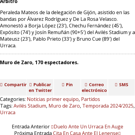
Árbitro
Peraleda Mateos de la delegación de Gijón, asistido en las
bandas por Álvarez Rodríguez y De La Rosa Velasco.
Amonestó a Borja López (23′), Chechu Fernández (45′),
Expósito (74′) y Josín Remuñán (90+5′) del Avilés Stadium y a
Mateusz (23′), Pablo Prieto (33′) y Bruno Cue (89′) del
Urraca.
Muro de Zaro, 170 espectadores.
Compartir
Publicar
Pin
Correo
SMS
en Twitter
electrónico
Categories:
Noticias primer equipo
,
Partidos
Tags:
Avilés Stadium
,
Muro de Zaro
,
Temporada 2024/2025
,
Urraca
Entrada Anterior
Duelo Ante Un Urraca En Auge
Próxima Entrada
Cita En Casa Ante El Lenense